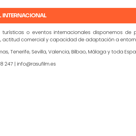
L INTERNACIONAL
urísticas o eventos internacionales disponemos de p
en, actitud comercial y capacidad de adaptación a entorno
as, Tenerife, Sevilla, Valencia, Bilbao, Málaga y toda Esp
98 247
| info@rasufilm.es