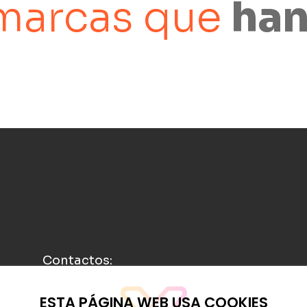
marcas que
han
Contactos:
ESTA PÁGINA WEB USA COOKIES
info@rasufilm.es
693 398 247